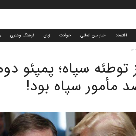
اقتصاد
اخبار بین المللی
حوادث
زنان
فرهنگ وهنری
و
أمور...
ز توطئه سپاه؛ پمپئو د
 مأمور سپاه بود!