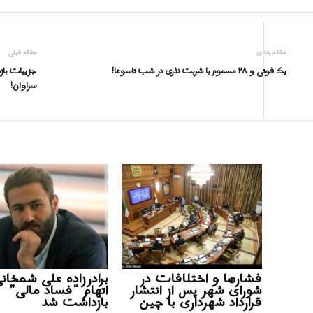
مقاله بعدی
مقاله قبلی
یک فوتی و ۲۸ مسموم با شربت نذری در شب تاسوعا!
جزييات بازد
سراوان!
فشارها و اختلافات در
برادرزاده علی شمخانی
شورای شهر پس از انتشار
اتهام “فساد مالی”
قرارداد شهرداری با چین
بازداشت شد