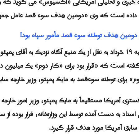
یگاه خبری و تحلیلی آمریکایی «اکسیوس» می گوید که و
اع داده است که وی «دومین هدف سوء قصد عامل جمهو
ئو دومین هدف توطئه سوء قصد مأمور سپاه بود!
را روز چهارشنبه ۱۹ خرداد به نقل از یک منبع آگاه نزدیک به آق
گفته است که «قرار بود برای «کار دوم» یک میلیون دل
دوم» برای توطئه سوءقصد به مایک پمپئو، وزیر خارجه سا
تری آمریکا مستقیماً به مایک پمپئو، وزیر امور خارجه
سناد به دست آمده توسط این وزارتخانه، قرار بوده از 
ابق آمریکا مورد هدف قرار گیرد.