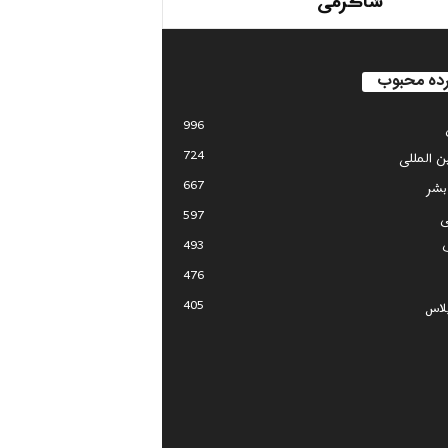
شاکرمی
ده محبوب
996
724
ین المللی
667
بشر
597
ی
493
476
405
لاس