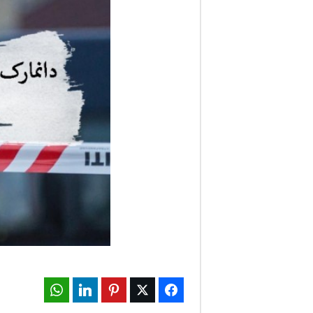
ف
ا
ر
س
ن
ی
و
ز
2
WhatsApp
LinkedIn
Pinterest
Twitter
Facebook
4