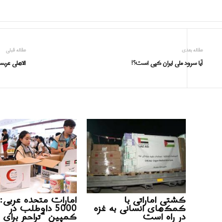
مقاله بعدی
مقاله قبلی
آیا سرود ملی ایران کپی است؟!
الاهلی عرب
کشتی اماراتی با
امارات متحده عربی:
کمک‌های انسانی به غزه
5000 داوطلب در
در راه است
کمپین “تراحم برای 