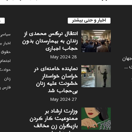
اخبار و حتی بیشتر
ر
انتقال نرگس محمدی از
سياسى
زندان به بیمارستان بدون
اخبار ب
حجاب اجباری
حقوق 
 جهان
28 May 2024
اجتماع
 ...
نماینده خامنه‌ای در
حوادث
خراسان خواستار
زنان
خشونت علیه زنان
فارس پ
بی‌حجاب شد
27 May 2024
وزارت ارشاد بر
ممنوعیت کار کردن
بازیگران زن مخالف