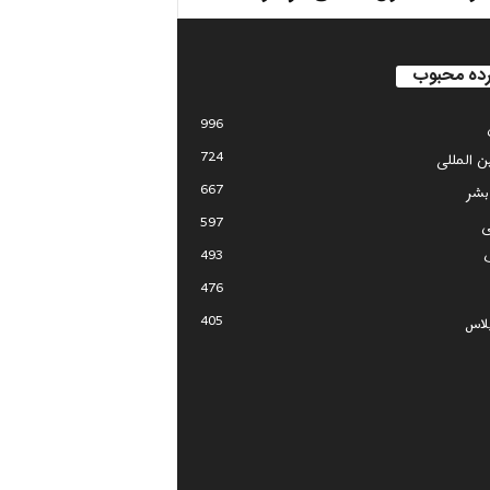
ده محبوب
996
724
ین المللی
667
بشر
597
ی
493
476
405
لاس