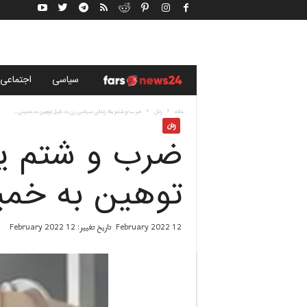
خ
سياسى
اجتماعی
ب
خانه
زنان
ضرب و شتم یک زندانی سیاسی زن به دلیل توهین به خمینی...
زنان
ضرب و شتم یک
ر
گ
توهین به خمین
ز
12 February 2022
تاریخ تغییر: 12 February 2022
ا
ر
ی