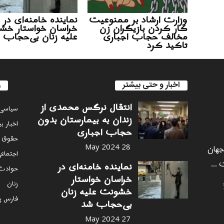
وزارت ارشاد بر ممنوعیت
نماینده خامنه‌ای در
کار کردن بازیگران زن
خراسان خواستار خش
مخالف حجاب اجباری
علیه زنان بی‌حجاب 
تاکید کرد
اخبار و حتی بیشتر
ر
انتقال نرگس محمدی از
سياسى
زندان به بیمارستان بدون
اخبار ب
حجاب اجباری
حقوق 
 جهان
28 May 2024
اجتماع
 ...
نماینده خامنه‌ای در
حوادث
خراسان خواستار
زنان
خشونت علیه زنان
فارس پ
بی‌حجاب شد
27 May 2024