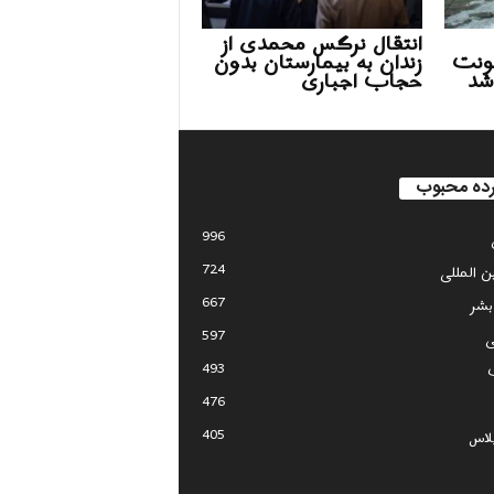
انتقال نرگس محمدی از
ونت
زندان به بیمارستان بدون
شد
حجاب اجباری
ده محبوب
996
724
ین المللی
667
بشر
597
ی
493
476
405
لاس