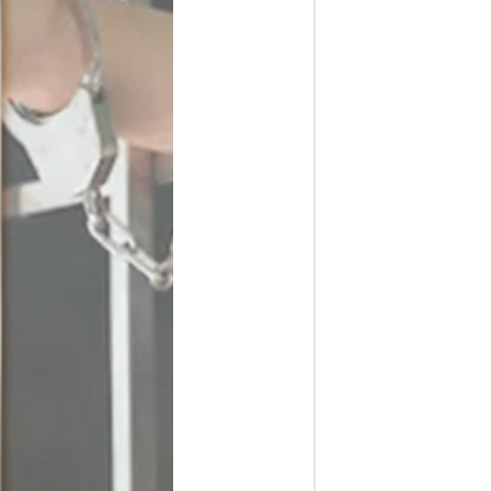
ف
ا
ر
س
ن
ی
و
ز
2
4