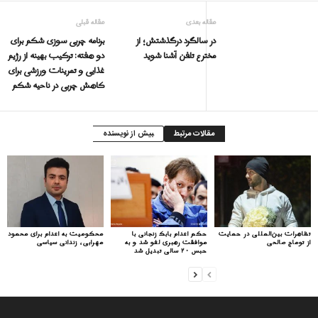
مقاله بعدی
مقاله قبلی
در سالگرد درگذشتش؛ از
برنامه چربی سوزی شکم برای
مخترع تلفن آشنا شوید
دو هفته: ترکیب بهینه از رژیم
غذایی و تمرینات ورزشی برای
کاهش چربی در ناحیه شکم
مقالات مرتبط
بیش از نویسنده
تظاهرات بین‌المللی در حمایت
حکم اعدام بابک زنجانی با
محکومیت به اعدام برای محمود
از توماج صالحی
موافقت رهبری لغو شد و به
مهرابی، زندانی سیاسی
حبس ۲۰ سالی تبدیل شد