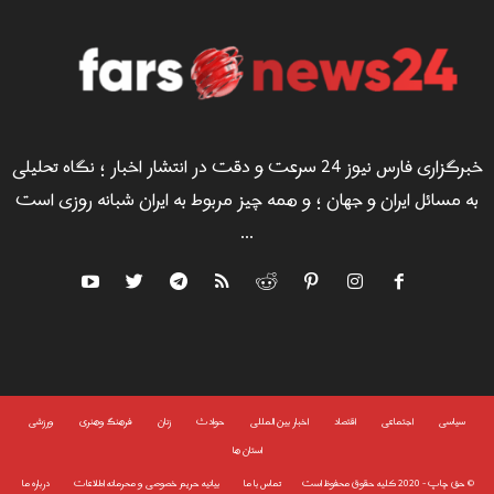
خبرگزاری فارس نیوز 24 سرعت و دقت در انتشار اخبار ؛ نگاه تحلیلی
به مسائل ایران و جهان ؛ و همه چیز مربوط به ایران شبانه روزی است
...
سياسى
اجتماعی
اقتصاد
اخبار بین المللی
حوادث
زنان
فرهنگ وهنری
ورزشی
استان ها
©
حق چاپ - 2020 کلیه حقوق محفوظ است
تماس با ما
بیانیه حریم خصوصی و محرمانه اطلاعات
درباره ما