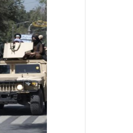
ف
ا
ر
س
ن
ی
و
ز
2
4