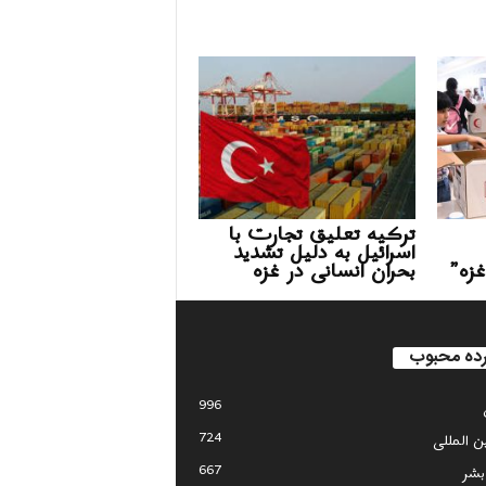
ترکیه تعلیق تجارت با
اسرائیل به دلیل تشدید
غزه”
بحران انسانی در غزه
ده محبوب
996
724
ین المللی
667
بشر