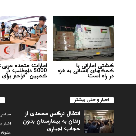
کشتی اماراتی با
امارات متحده عربی:
کمک‌های انسانی به غزه
5000 داوطلب در
در راه است
کمپین “تراحم برای 
اخبار و حتی بیشتر
ر
انتقال نرگس محمدی از
سياسى
زندان به بیمارستان بدون
اخبار ب
حجاب اجباری
حقوق 