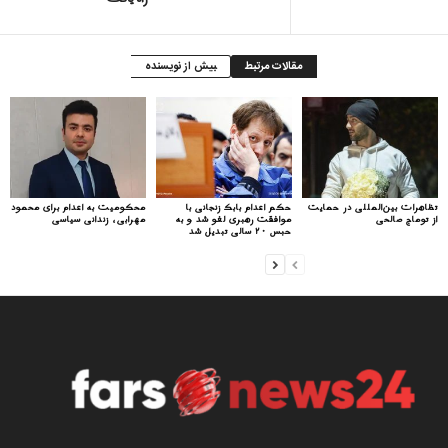
مقالات مرتبط
بیش از نویسنده
تظاهرات بین‌المللی در حمایت
حکم اعدام بابک زنجانی با
محکومیت به اعدام برای محمود
از توماج صالحی
موافقت رهبری لغو شد و به
مهرابی، زندانی سیاسی
حبس ۲۰ سالی تبدیل شد