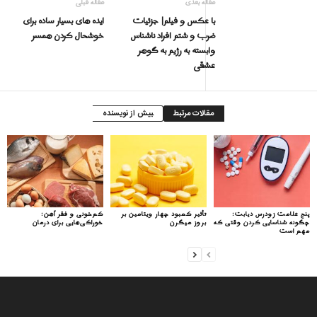
مقاله بعدی
مقاله قبلی
با عکس و فیلم| جزئیات
ایده های بسیار ساده برای
ضرب و شتم افراد ناشناس
خوشحال کردن همسر
وابسته به رژیم به گوهر
عشقی
مقالات مرتبط
بیش از نویسنده
پنج علامت زودرس دیابت:
تأثیر کمبود چهار ویتامین بر
کم‌خونی و فقر آهن:
چگونه شناسایی کردن وقتی که
بروز میگرن
خوراکی‌هایی برای درمان
مهم است