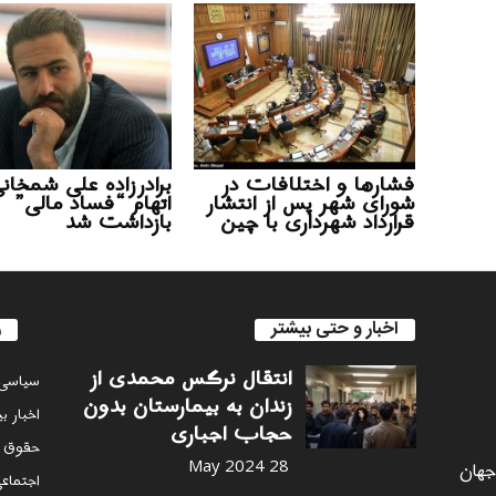
فشارها و اختلافات در
برادرزاده علی شمخانی
شورای شهر پس از انتشار
اتهام “فساد مالی”
قرارداد شهرداری با چین
بازداشت شد
اخبار و حتی بیشتر
ر
انتقال نرگس محمدی از
سياسى
زندان به بیمارستان بدون
اخبار ب
حجاب اجباری
حقوق 
 جهان
28 May 2024
اجتماع