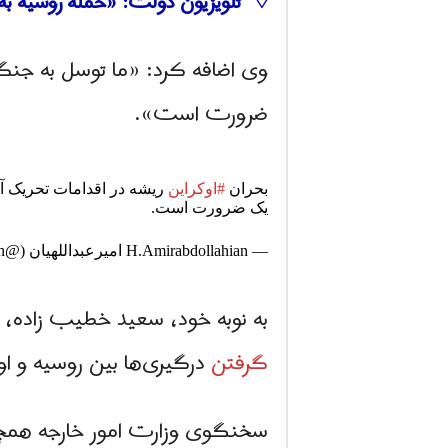
◊ تلویزیون دولت: «حمله روسیه به
وی اضافه کرد: «ما توسل به جنگ ر
ضرورت است».
بحران
#اوکراین
ریشه در اقدامات تحریک آم
یک ضرورت است.
— H.Amirabdollahian امیرعبداللهیان (@Amirabdolahian)
به نوبه خود، سعید خطیب زاده، 
گرفتن
درگیری‌ها بین روسیه و او
سخنگوی وزارت امور خارجه همچنی