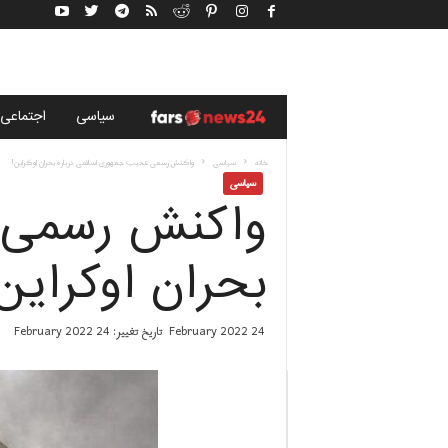
خ
سياسى
اجتماعی
ب
خانه
سياسى
واکنش رسمی عجیب جمهوری اسلامی درباره بحران اوکراین!
سياسى
واکنش رسمی ع
ر
گ
بحران اوکراین
ز
24 February 2022
تاریخ تغییر: 24 February 2022
ا
ر
ی