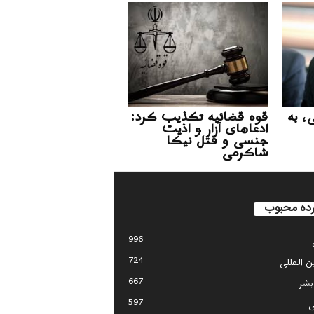
، به
قوه قضائیه تکذیب کرد:
ادعاهای آزار و اذیت
جنسی و قتل نیکا
شاکرمی
ده محبوب
996
724
ین المللی
667
بشر
597
ی