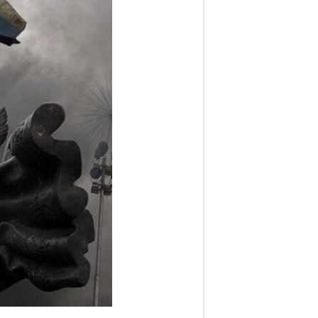
ف
ا
ر
س
ن
ی
و
ز
2
4