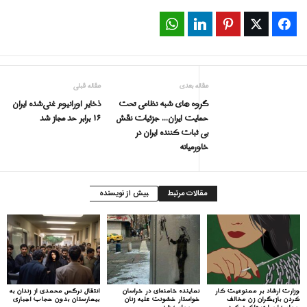
WhatsApp
LinkedIn
Pinterest
Twitter
Facebook
مقاله بعدی
مقاله قبلی
گروه های شبه نظامی تحت
ذخایر اورانیوم غنی‌شده ایران
حمایت ایران… جزئیات نقش
۱۶ برابر حد مجاز شد
بی ثبات کننده ایران در
خاورمیانه
مقالات مرتبط
بیش از نویسنده
وزارت ارشاد بر ممنوعیت کار
نماینده خامنه‌ای در خراسان
انتقال نرگس محمدی از زندان به
کردن بازیگران زن مخالف
خواستار خشونت علیه زنان
بیمارستان بدون حجاب اجباری