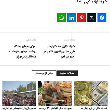
خریداری می شد.
WhatsApp
LinkedIn
Pinterest
Twitter
Facebook
مقاله بعدی
مقاله قبلی
شجاع خلیل‌زاده: کارلوس
تعرض به زنان هنگام
کی‌روش بزرگترین ظلم را در
بازداشت‌های اعتراضات
حق من کرد
ضدطالبان در تهران
مقالات مرتبط
بیش از نویسنده
قیمت دلار در بازار ایران به
تحولات بازار: افزایش ۳۰ درصدی
تجمع بازاریان بندرعباس در اعتراض