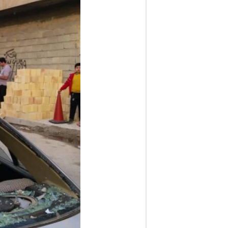
ف
ا
ر
س
ن
ی
و
ز
2
4