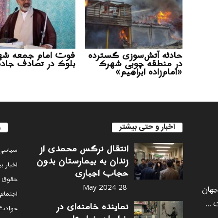
حادثه آتش‌سوزی گسترده
فوت امام جمعه شه
در منطقه چوبی شهرک
بلوک در تصادف جاده
«امام‌زاده ابراهیم»
اخبار و حتی بیشتر
ر
انتقال نرگس محمدی از
سياسى
زندان به بیمارستان بدون
اخبار ب
حجاب اجباری
حقوق 
 جهان
28 May 2024
اجتماع
 ...
نماینده خامنه‌ای در
حوادث