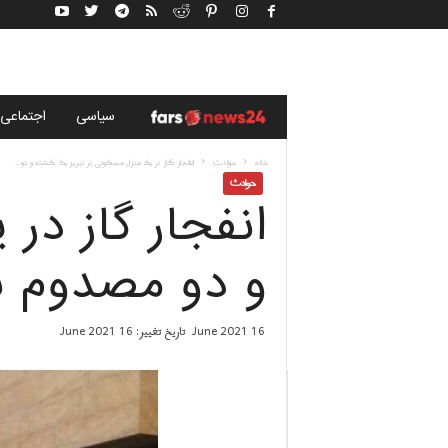
خ
سياسى
اجتماعی
ب
خانه
حوادث
انفجار گاز در یک منزل مسکونی در تبریز یک کشته و دو...
حوادث
انفجار گاز در
ر
گ
و دو مصدوم 
ز
16 June 2021
تاریخ تغییر: 16 June 2021
ا
ر
ی