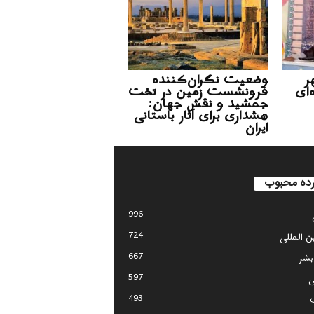
ر
وضعیت نگران‌کننده
‌ای
فرونشست زمین در تخت
جمشید و نقش جهان:
هشداری برای آثار باستانی
ایران
ده محبوب
996
724
ین المللی
667
بشر
597
ی
493