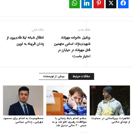
WhatsApp
LinkedIn
Pinterest
Twitter
Facebook
مقاله بعدی
مقاله قبلی
وکیل خانواده مهرشاد
انتقال شبانه لیلا نقدی‌پری از
شهیدی‌نژاد: اسامی متهمین
زندان قرچک به اوین
قتل مهرشاد در خیابان در
اختیار ماست
مقالات مرتبط
بیش از نویسنده
تظاهرات بین‌المللی در حمایت
حکم اعدام بابک زنجانی با
محکومیت به اعدام برای محمود
از توماج صالحی
موافقت رهبری لغو شد و به
مهرابی، زندانی سیاسی
حبس ۲۰ سالی تبدیل شد