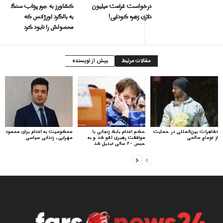
درخواست غرامت میلیون
کشاورز به جرم پرتاب سنگ
دلاری زهره کودایی!
به بالگرد اورژانس که
محصولش را نابود کرد
مقالات مرتبط
بیش از نویسنده
تظاهرات بین‌المللی در حمایت
حکم اعدام بابک زنجانی با
محکومیت به اعدام برای محمود
از توماج صالحی
موافقت رهبری لغو شد و به
مهرابی، زندانی سیاسی
حبس ۲۰ سالی تبدیل شد