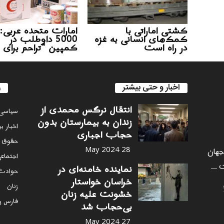
کشتی اماراتی با
امارات متحده عربی:
کمک‌های انسانی به غزه
5000 داوطلب در
در راه است
کمپین “تراحم برای 
اخبار و حتی بیشتر
ر
انتقال نرگس محمدی از
سياسى
زندان به بیمارستان بدون
اخبار ب
حجاب اجباری
حقوق 
 جهان
28 May 2024
اجتماع
 ...
نماینده خامنه‌ای در
حوادث
خراسان خواستار
زنان
خشونت علیه زنان
فارس پ
بی‌حجاب شد
27 May 2024