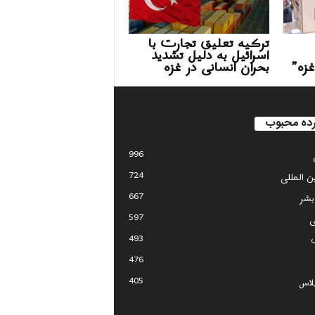
ترکیه تعلیق تجارت با
اسرائیل به دلیل تشدید
غزه”
بحران انسانی در غزه
ده محبوب
996
724
ین المللی
667
بشر
597
ی
493
476
405
لاس