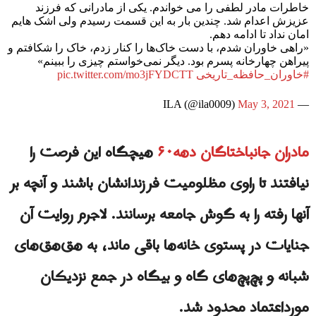
خاطرات مادر لطفی را می خواندم. یکی از مادرانی که فرزند
عزیزش اعدام شد. چندین بار به این قسمت رسیدم ولی اشک هایم
امان نداد تا ادامه دهم.
«راهی خاوران شدم، با دست خاک‌ها را کنار زدم، خاک را شکافتم و
پیراهن چهارخانه پسرم بود. دیگر نمی‌خواستم چیزی را ببینم»
#خاوران_حافظه_تاریخی
pic.twitter.com/mo3jFYDCTT
May 3, 2021
— ILA (@ila0009)
مادران جانباختاگان دهه۶۰
هیچگاه این فرصت را
نیافتند تا راوی مظلومیت فرزندانشان باشند و آنچه بر
آنها رفته را به گوش جامعه برسانند. لاجرم روایت آن
جنایات در پستوی خانه‌ها باقی ماند، به هق‌هق‌های
شبانه و پچ‌پچ‌های گاه و بیگاه در جمع نزدیکان
مورداعتماد محدود شد.