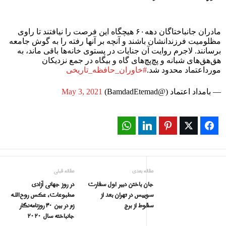
مادران جانباختاگان دهه۶۰ هیچگاه این فرصت را نیافتند تا راوی
مظلومیت فرزندانشان باشند و آنچه بر آنها رفته را به گوش جامعه
برسانند. لاجرم روایت آن جنایات در پستوی خانه‌ها باقی ماند، به
هق‌هق‌های شبانه و پچ‌پچ‌های گاه و بیگاه در جمع نزدیکان
مورداعتماد محدود شد.
#خاوران_حافظه_تاریخی
— بامداد اعتماد (@BamdadEtemad)
May 3, 2021
WhatsApp
LinkedIn
Pinterest
Twitter
Facebook
مقاله بعدی
مقاله قبلی
جان باختن دبیر اول سفارت
در روز جهانی آزادی
سوییس در تهران بعد از
مطبوعات، عکس روح‌اللـە
سقوط از برج
زم در بین ٣٠ روزنامەنگار
جانباخته سال ٢٠٢٠