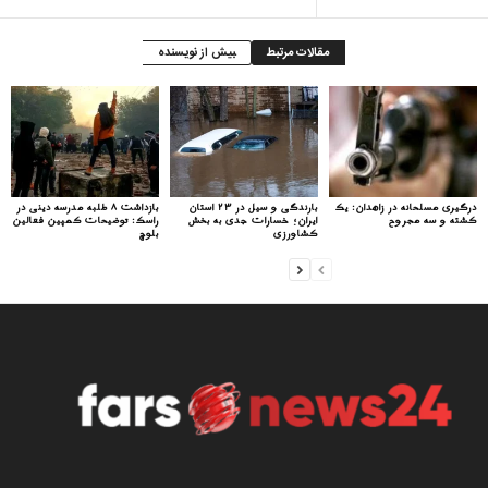
مقالات مرتبط
بیش از نویسنده
درگیری مسلحانه در زاهدان: یک
بارندگی و سیل در ۲۳ استان
بازداشت ۸ طلبه مدرسه دینی در
کشته و سه مجروح
ایران؛ خسارات جدی به بخش
راسک: توضیحات کمپین فعالین
کشاورزی
بلوچ