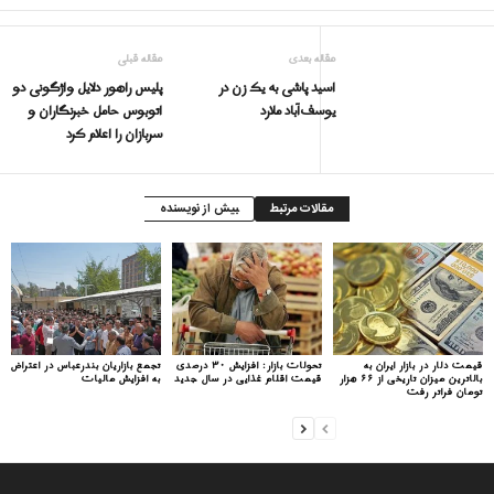
مقاله بعدی
مقاله قبلی
اسید پاشی به یک زن در
پلیس راهور دلایل واژگونی دو
یوسف‌آباد ملارد
اتوبوس حامل خبرنگاران و
سربازان را اعلام کرد
مقالات مرتبط
بیش از نویسنده
قیمت دلار در بازار ایران به
تحولات بازار: افزایش ۳۰ درصدی
تجمع بازاریان بندرعباس در اعتراض
بالاترین میزان تاریخی از ۶۶ هزار
قیمت اقلام غذایی در سال جدید
به افزایش مالیات
تومان فراتر رفت