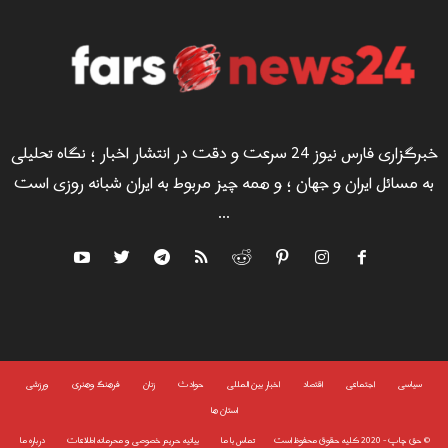
خبرگزاری فارس نیوز 24 سرعت و دقت در انتشار اخبار ؛ نگاه تحلیلی
به مسائل ایران و جهان ؛ و همه چیز مربوط به ایران شبانه روزی است
...
سياسى
اجتماعی
اقتصاد
اخبار بین المللی
حوادث
زنان
فرهنگ وهنری
ورزشی
استان ها
©
حق چاپ - 2020 کلیه حقوق محفوظ است
تماس با ما
بیانیه حریم خصوصی و محرمانه اطلاعات
درباره ما