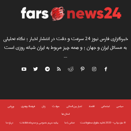
خبرگزاری فارس نیوز 24 سرعت و دقت در انتشار اخبار ؛ نگاه تحلیلی
به مسائل ایران و جهان ؛ و همه چیز مربوط به ایران شبانه روزی است
...
سياسى
اجتماعی
اقتصاد
اخبار بین المللی
حوادث
زنان
فرهنگ وهنری
ورزشی
استان ها
©
حق چاپ - 2020 کلیه حقوق محفوظ است
تماس با ما
بیانیه حریم خصوصی و محرمانه اطلاعات
درباره ما