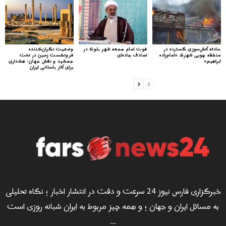
حادثه آتش‌سوزی گسترده در
فوت امام جمعه شهر بلوک در
وضعیت نگران‌کننده
منطقه چوبی شهرک «امام‌زاده
تصادف جاده‌ای
فرونشست زمین در تخت
ابراهیم»
جمشید و نقش جهان: هشداری
برای آثار باستانی ایران
خبرگزاری فارس نیوز 24 سرعت و دقت در انتشار اخبار ؛ نگاه تحلیلی
به مسائل ایران و جهان ؛ و همه چیز مربوط به ایران شبانه روزی است
...