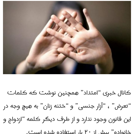
کانال خبری “امتداد” همچنین نوشت که کلمات
“تعرض” ، “آزار جنسی” و “ختنه زنان” به هیچ وجه در
این قانون وجود ندارد و از طرف دیگر کلمه “ازدواج و
خانواده” بیش از ۲۰ بار استفاده شده است.