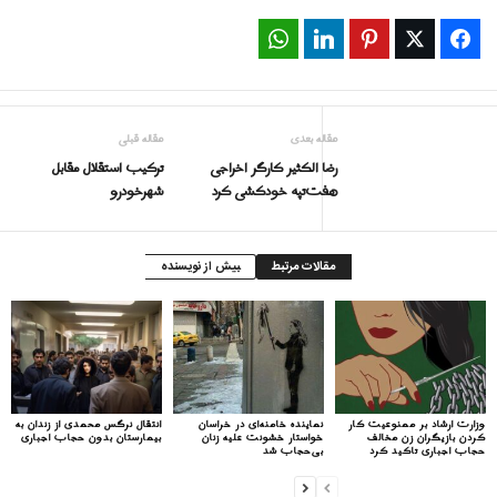
WhatsApp
LinkedIn
Pinterest
Twitter
Facebook
مقاله بعدی
مقاله قبلی
رضا الکثیر کارگر اخراجی
ترکیب استقلال مقابل
هفت‌تپه خودکشی کرد
شهرخودرو
مقالات مرتبط
بیش از نویسنده
وزارت ارشاد بر ممنوعیت کار
نماینده خامنه‌ای در خراسان
انتقال نرگس محمدی از زندان به
کردن بازیگران زن مخالف
خواستار خشونت علیه زنان
بیمارستان بدون حجاب اجباری
حجاب اجباری تاکید کرد
بی‌حجاب شد