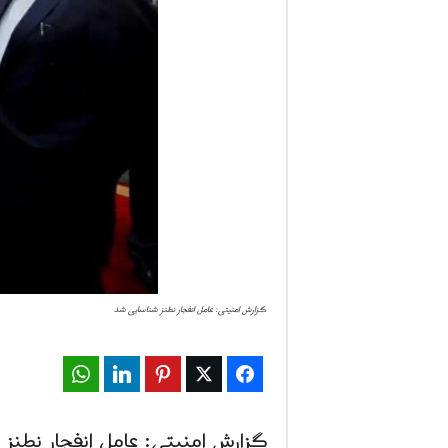
ف
ا
ر
س
ن
ی
و
گزارش امنیتی: عامل انفجار نطنز شناسایی شد
ز
2
WhatsApp
LinkedIn
Pinterest
Twitter
Facebook
4