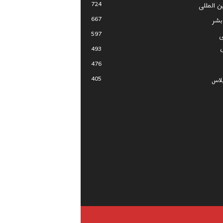
724
ین المللی
667
بشر
597
ی
493
476
405
لاس