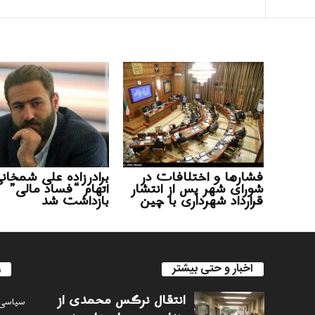
فشارها و اختلافات در
برادرزاده علی شمخانی
شورای شهر پس از انتشار
اتهام “فساد مالی”
قرارداد شهرداری با چین
بازداشت شد
اخبار و حتی بیشتر
ر
انتقال نرگس محمدی از
سياسى