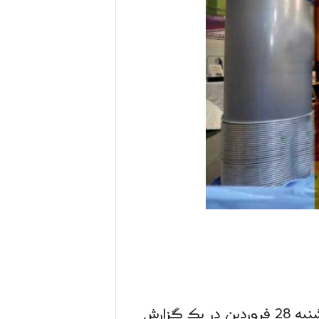
گزارش امنیتی: عامل انفجار نطنز شناسایی شد، صدا و سیمای جمهوری اسلامی ایران روز شنبه 28 فروردین در یک گزارش