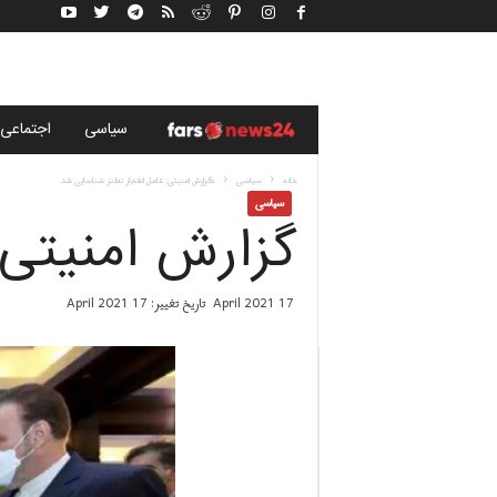
خ
سياسى
اجتماعی
ب
خانه
سياسى
گزارش امنیتی: عامل انفجار نطنز شناسایی شد
سياسى
گزارش امنیتی:
ر
گ
17 April 2021
تاریخ تغییر: 17 April 2021
ز
ا
ر
ی