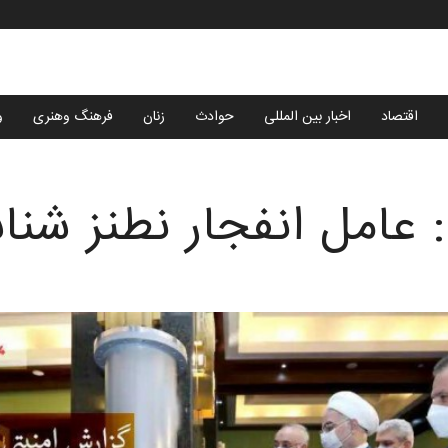
اقتصاد
اخبار بین المللی
حوادث
زنان
فرهنگ وهنری
و
 عامل انفجار نطنز شن