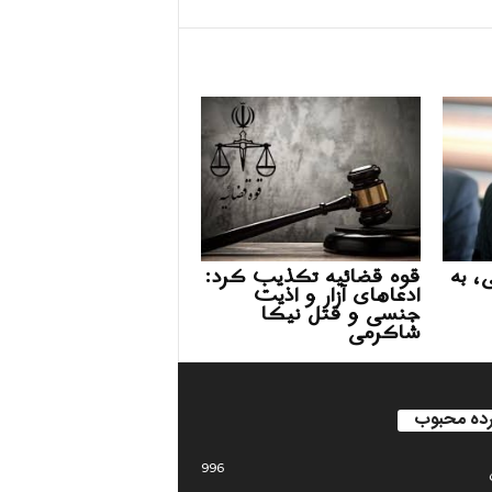
، به
قوه قضائیه تکذیب کرد:
ادعاهای آزار و اذیت
جنسی و قتل نیکا
شاکرمی
ده محبوب
996