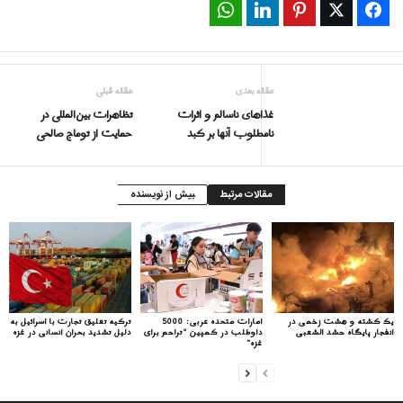
WhatsApp
LinkedIn
Pinterest
Twitter
Facebook
مقاله بعدی
مقاله قبلی
غذاهای ناسالم و اثرات
تظاهرات بین‌المللی در
نامطلوب آنها بر کبد
حمایت از توماج صالحی
مقالات مرتبط
بیش از نویسنده
یک کشته و هشت زخمی در
امارات متحده عربی: 5000
ترکیه تعلیق تجارت با اسرائیل به
انفجار پایگاه حشد الشعبی
داوطلب در کمپین “تراحم برای
دلیل تشدید بحران انسانی در غزه
غزه”