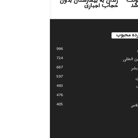
ونت
زندان به بیمارستان بدون
شد
حجاب اجباری
ده محبوب
996
724
ین المللی
667
بشر
597
ی
493
476
405
لاس