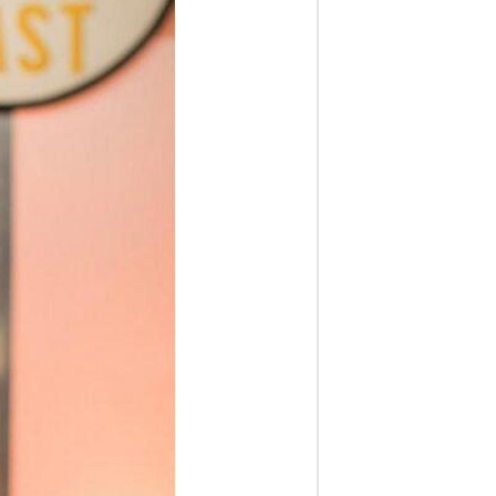
ف
ا
ر
س
ن
ی
و
ز
2
4