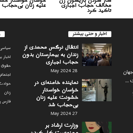
کار کردن بازیگران زن
خراسان خواستار خش
مخالف حجاب اجباری
علیه زنان بی‌حجاب 
تاکید کرد
اخبار و حتی بیشتر
ر
انتقال نرگس محمدی از
سياسى
زندان به بیمارستان بدون
اخبار ب
حجاب اجباری
حقوق 
 جهان
28 May 2024
اجتماع
 ...
نماینده خامنه‌ای در
حوادث
خراسان خواستار
زنان
خشونت علیه زنان
فارس پ
بی‌حجاب شد
27 May 2024
وزارت ارشاد بر
ممنوعیت کار کردن