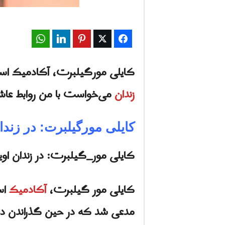
WhatsApp
LinkedIn
Pinterest
Twitter
Facebook
کایلی مور‌گیلبرت، آکادمیک استرالیایی که
زندان
می‌خواست با من روابط عاشقا
کایلی مور‌گیلبرت: در زند
کایلی مور‌_گیلبرت: در زندان او
کایلی مور گیلبرت،
آکادمیک
مدعی شد که در حین گذراندن دو