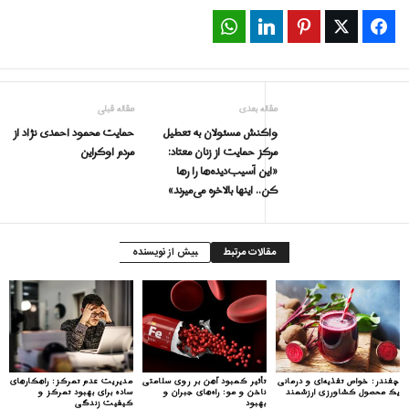
WhatsApp
LinkedIn
Pinterest
Twitter
Facebook
مقاله بعدی
مقاله قبلی
واکنش مسئولان به تعطیل
حمایت محمود احمدی نژاد از
مرکز حمایت از زنان معتاد:
مردم اوکراین
«این آسیب‌دیده‌ها را رها
کن.. اینها بالاخره می‌میرند»
مقالات مرتبط
بیش از نویسنده
چغندر: خواص تغذیه‌ای و درمانی
تأثیر کمبود آهن بر روی سلامتی
مدیریت عدم تمرکز: راهکارهای
یک محصول کشاورزی ارزشمند
ناخن و مو: راه‌های جبران و
ساده برای بهبود تمرکز و
بهبود
کیفیت زندگی