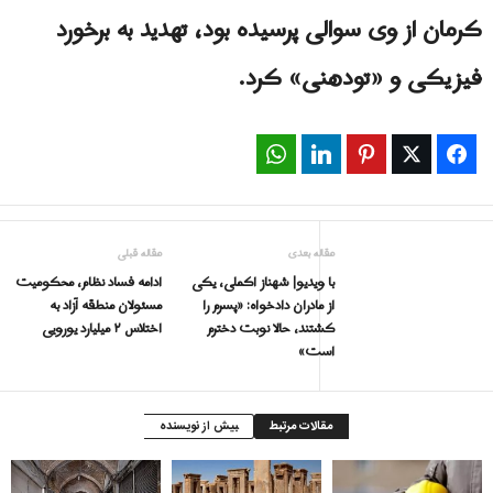
کرمان از وی سوالی پرسیده بود، تهدید به برخورد
فیزیکی و «تودهنی» کرد.
WhatsApp
LinkedIn
Pinterest
Twitter
Facebook
مقاله بعدی
مقاله قبلی
با ویدیو| شهناز اکملی، یکی
ادامه فساد نظام، محکومیت
از مادران دادخواه: «پسرم را
مسئولان منطقه آزاد به
کشتند، حالا نوبت دخترم
اختلاس ۲ میلیارد یورویی
است»
مقالات مرتبط
بیش از نویسنده