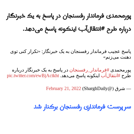
پورمحمدی فرماندار رفسنجان در پاسخ به یک خبرنگار
درباره طرح #انتقال‌آب اینکونه پاسخ می‌دهد.
پاسخ عجیب فرماندار رفسنجان به یک خبرنگار: «تکرار کنی توی
دهنت می‌زنم»
پورمحمدی
#فرماندار_رفسنجان
در پاسخ به یک خبرنگار درباره
طرح
#انتقال‌آب
اینکونه پاسخ می‌دهد.
pic.twitter.com/ewBjActkht
— شرق (@SharghDaily)
February 21, 2022
سرپرست فرمانداری رفسنجان برکنار شد