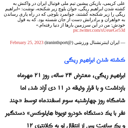
علی کریمی، بازیکن پیشین تیم ملی فوتبال ایران در واکنش به
کشته شدن ابراهیم ریگی، جوان بلوچ زیر شکنجه، نوشت: «ابراهیم
ریگی را زیر شکنجه کشتند، جوانمرد بلوچی که در راه یاری رساندن
به خواهران و برادرانش دست از جان شسته بود. که به قول
خودش: من در این سرزمین بارها از دنیا رفته‌ام.»
pic.twitter.com/xUeueGe53d
— ایران اینترنشنال ورزشی (@iranintlsport)
February 25, 2023
کشته شدن ابراهیم ریگی
ابراهیم ریگی، معترض ۲۴ ساله، روز ۲۱ مهرماه
بازداشت و با قرار وثیقه در ۱۱ دی آزاد شد، اما
شامگاه روز چهارشنبه سوم اسفندماه توسط «چند
نفر با یک دستگاه خودرو تویوتا هایلوکس» دستگیر
و یک ساعت پس از انتقال او به کلانتری ۱۲