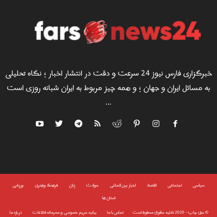
خبرگزاری فارس نیوز 24 سرعت و دقت در انتشار اخبار ؛ نگاه تحلیلی
به مسائل ایران و جهان ؛ و همه چیز مربوط به ایران شبانه روزی است
...
سياسى
اجتماعی
اقتصاد
اخبار بین المللی
حوادث
زنان
فرهنگ وهنری
ورزشی
استان ها
©
حق چاپ - 2020 کلیه حقوق محفوظ است
تماس با ما
بیانیه حریم خصوصی و محرمانه اطلاعات
درباره ما