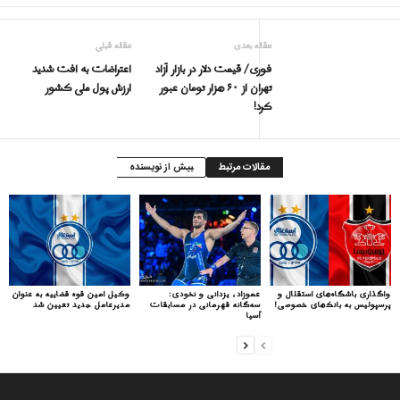
مقاله بعدی
مقاله قبلی
فورى/ قیمت دلار در بازار آزاد
اعتراضات به افت شدید
تهران از ۶۰ هزار تومان عبور
ارزش پول ملی کشور
کرد!
مقالات مرتبط
بیش از نویسنده
واگذاری باشگاه‌های استقلال و
عموزاد، یزدانی و نخودی:
وکیل امین قوه قضاییه به عنوان
پرسپولیس به بانک‌های خصوصی!
سه‌گانه قهرمانی در مسابقات
مدیرعامل جدید تعیین شد
آسیا