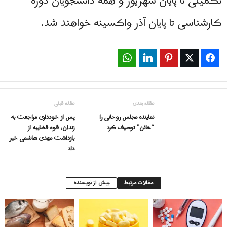
تکمیلی تا پایان شهریور و همه دانشجویان دوره
کارشناسی تا پایان آذر واکسینه خواهند شد.
WhatsApp
LinkedIn
Pinterest
Twitter
Facebook
مقاله بعدی
مقاله قبلی
نماینده مجلس روحانى را
پس از خودداری مراجعت به
“خائن” توصیف کرد
زندان، قوه قضاییه از
بازداشت مهدی هاشمی خبر
داد
مقالات مرتبط
بیش از نویسنده