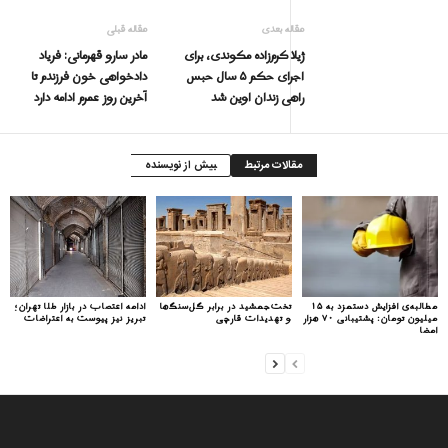
مقاله بعدی
مقاله قبلی
ژیلا کرم‌زاده مکوندی، برای
مادر سارو قهرمانی: فریاد
اجرای حکم ۵ سال حبس
دادخواهی خون فرزندم تا
راهی زندان اوین شد
آخرین روز عمرم ادامه دارد
مقالات مرتبط
بیش از نویسنده
مطالبه‌ی افزایش دستمزد به ۱۵
تخت‌جمشید در برابر گل‌سنگ‌ها
ادامه اعتصاب در بازار طلا تهران؛
میلیون تومان: پشتیبانی ۷۰ هزار
و تهدیدات قارچی
تبریز نیز پیوست به اعتراضات
امضا