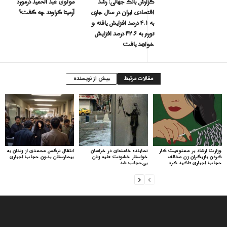
گزارش بانک جهانی: رشد
مولوی عبد الحمید درمورد
اقتصادی ایران در سال جاری
آرمیتا گراوند چه گفت؟
به ۴.۱ درصد افزایش یافته و
تورم به ۴۲.۶ درصد افزایش
خواهد یافت
مقالات مرتبط
بیش از نویسنده
وزارت ارشاد بر ممنوعیت کار
نماینده خامنه‌ای در خراسان
انتقال نرگس محمدی از زندان به
کردن بازیگران زن مخالف
خواستار خشونت علیه زنان
بیمارستان بدون حجاب اجباری
حجاب اجباری تاکید کرد
بی‌حجاب شد