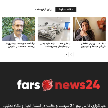
مقالات مرتبط
بیش از نویسنده
درگذشت پردیس افکاری،
بیماری سخت: ترانه علیدوستی
درگذشت نویسنده و طنزپرداز
بازیگر سینما و تلویزیون
در بیمارستان بستری شده
برجسته، محمدعلی علومی
خبرگزاری فارس نیوز 24 سرعت و دقت در انتشار اخبار ؛ نگاه تحلیلی