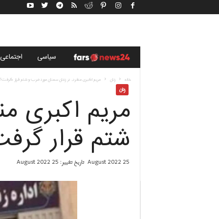
خ
سياسى
اجتماعی
ب
خانه
زنان
مریم اکبری منفرد، در زندان سمنان مورد ضرب و شتم قرار گرفت!
زنان
مریم اکبری من
ر
گ
شتم قرار گرفت
ز
25 August 2022
تاریخ تغییر: 25 August 2022
ا
ر
ی