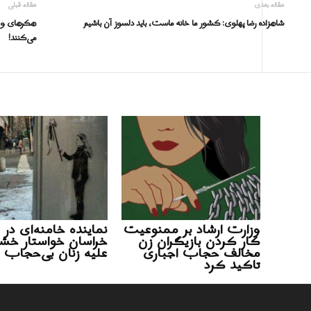
مقاله بعدی
مقاله قبلی
شاهزاده رضا پهلوی: کشور ما خانه ماست، باید دلسوز آن باشیم
هکرهای وابس
می‌کنند!
وزارت ارشاد بر ممنوعیت
نماینده خامنه‌ای در
کار کردن بازیگران زن
خراسان خواستار خش
مخالف حجاب اجباری
علیه زنان بی‌حجاب 
تاکید کرد