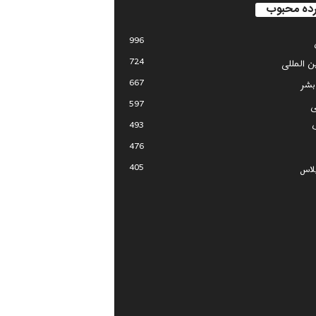
ده محبوب
996
724
ین المللی
667
بشر
597
ی
493
476
405
لاس