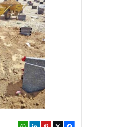
ف
ا
ر
س
ن
ی
و
ز
2
4
WhatsApp
LinkedIn
Pinterest
Twitter
Facebook