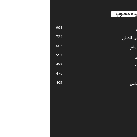
ده محبوب
996
724
ین المللی
667
بشر
597
ی
493
476
405
لاس