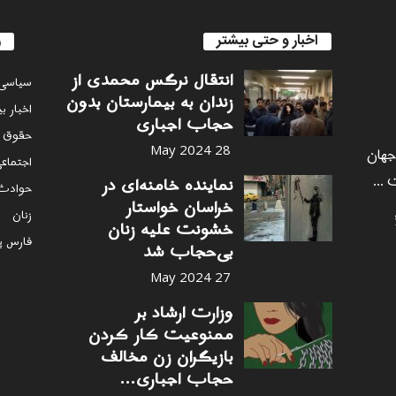
اخبار و حتی بیشتر
ر
انتقال نرگس محمدی از
سياسى
زندان به بیمارستان بدون
اخبار ب
حجاب اجباری
حقوق 
 جهان
28 May 2024
اجتماع
 ...
نماینده خامنه‌ای در
حوادث
خراسان خواستار
زنان
خشونت علیه زنان
فارس پ
بی‌حجاب شد
27 May 2024
وزارت ارشاد بر
ممنوعیت کار کردن
بازیگران زن مخالف
حجاب اجباری...