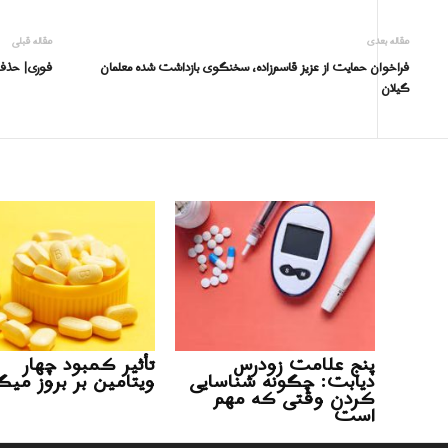
مقاله بعدی
مقاله قبلی
فراخوان حمایت از عزیز قاسم‌زاده، سخنگوی بازداشت شده معلمان
فوری| حذف غ
گیلان
پنج علامت زودرس
تأثیر کمبود چهار
دیابت: چگونه شناسایی
ویتامین بر بروز می
کردن وقتی که مهم
است