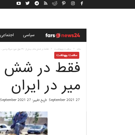
خ
سياسى
اجتماعی
ب
خانه
سلامت وبهداشت
فقط در شش ماه، بیش از ۲۹۰ هزار مورد مرگ و میر...
سلامت وبهداشت
ر
گ
میر در ایران
ز
27 September 2021
تاریخ تغییر: 27 September 2021
ا
ر
ی