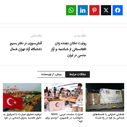
WhatsApp
LinkedIn
Pinterest
Twitter
Facebook
مقاله بعدی
مقاله قبلی
روایت تكان دهنده زنان
آتش‌سوزی در دفتر بسیج
افغانستانی از شکنجه و آزار
دانشگاه آزاد تهران شمال
جنسی در ایران
مقالات مرتبط
بیش از نویسنده
کشتی اماراتی با کمک‌های
امارات متحده عربی: 5000
ترکیه تعلیق تجارت با اسرائیل به
انسانی به غزه در راه است
داوطلب در کمپین “تراحم برای
دلیل تشدید بحران انسانی در غزه
غزه”