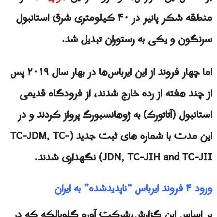
منطقه شکر پانیر در ۴۰ کیلومتری شرق استانبول
سرنگون و یکی به رستوران تبدیل شد.
اما چهار فروند از این ایرباس‌ها در بهار سال ۲۰۱۹ پس
از چند هفته از رده خارج شدند، از فرودگاه قدیمی
استانبول (آتاتورک) به ژوهانسبورگ پرواز کردند و در
این مدت با شماره های ثبت جدید (TC-JDM, TC-
JDN, TC-JIH and TC-JII) نگهداری شدند.
ورود ۴ فروند ایرباس “ناپدیدشده” به ایران
بر اساس این گزارش،شرکت آورو گلوبالکه که در