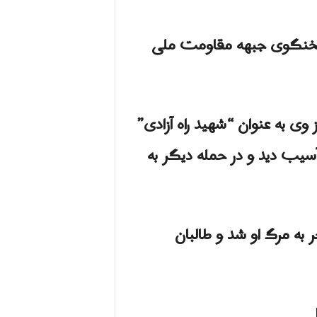
خنگوی جبهه مقاومت ملی
د و از وی به عنوان “شهید راه آزادی”
سيب ديد و در حمله ديگر به
رمانده شاخص افغانستان در سال 2001 دارد که منجر به مرگ او شد و طالبان