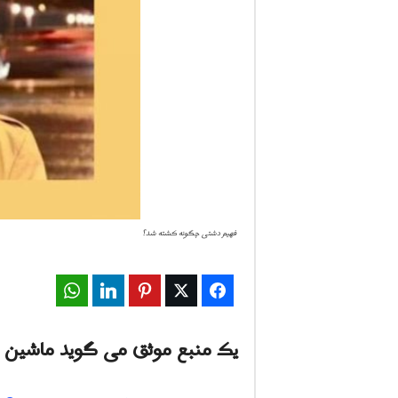
ف
ا
ر
س
ن
ی
فهیم دشتی چگونه کشته شد؟
و
WhatsApp
LinkedIn
Pinterest
Twitter
Facebook
ز
2
یک منبع موثق می گوید ماشین 
4