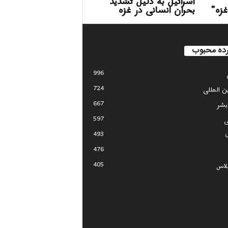
اسرائیل به دلیل تشدید
غزه”
بحران انسانی در غزه
ده محبوب
996
724
ین المللی
667
بشر
597
ی
493
476
405
لاس