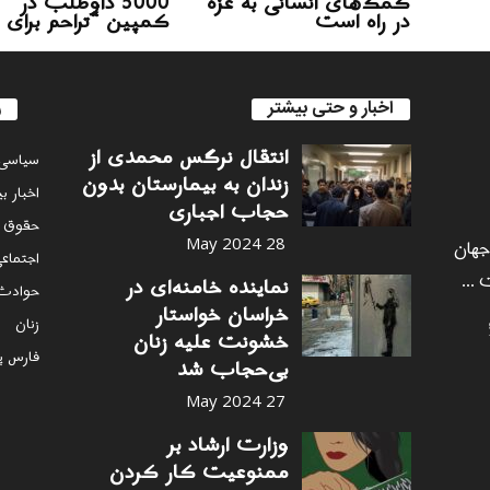
کمک‌های انسانی به غزه
5000 داوطلب در
در راه است
کمپین “تراحم برای 
اخبار و حتی بیشتر
ر
انتقال نرگس محمدی از
سياسى
زندان به بیمارستان بدون
اخبار ب
حجاب اجباری
حقوق 
 جهان
28 May 2024
اجتماع
 ...
نماینده خامنه‌ای در
حوادث
خراسان خواستار
زنان
خشونت علیه زنان
فارس پ
بی‌حجاب شد
27 May 2024
وزارت ارشاد بر
ممنوعیت کار کردن