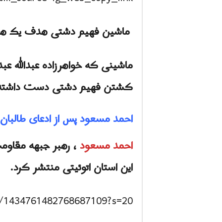
ماشین فهیم دشتی هدف یک هواپ
ماشینی که خواهرزاده عبدالله عبدا
کشتن فهیم دشتی دست داشته
احمد مسعود پس از ادعای طالبان
احمد مسعود
، رهبر جبهه مقاوم
این استان اتوئیتی منتشر کرد.
s/1434761482768687109?s=20