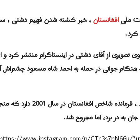
مت ملی
افغانستان
، خبر کشته شدن فهیم دشتی ، س
د کرد.
نبه 14 شهریور ، وی تصویری از آقای دشتی در اینستاگرام منتشر کر
 هنگام جوانی در حمله به احمد شاه مسعود چشم‌اش آ
این اشاره به ترور احمدشاه مسعود ، ف
جان به در برد، اما مجروح شد.
https://www.instagram.com/p/CTc3s7nN66u/?u