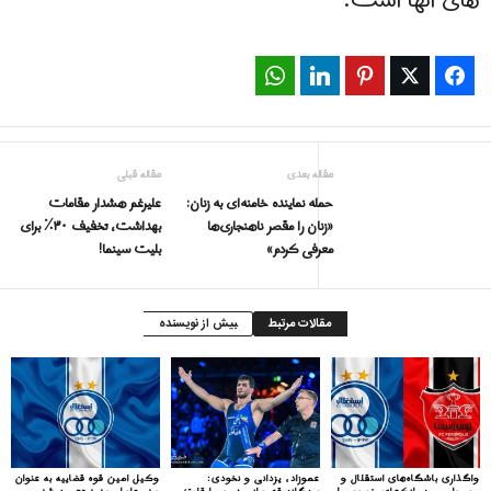
های آنها است.
WhatsApp
LinkedIn
Pinterest
Twitter
Facebook
مقاله بعدی
مقاله قبلی
حمله نماینده خامنه‌ای به زنان:
علیرغم هشدار مقامات
«زنان را مقصر ناهنجاری‌ها
بهداشت، تخفیف ۳۰٪ برای
معرفی کردم»
بلیت سینما!
مقالات مرتبط
بیش از نویسنده
واگذاری باشگاه‌های استقلال و
عموزاد، یزدانی و نخودی:
وکیل امین قوه قضاییه به عنوان