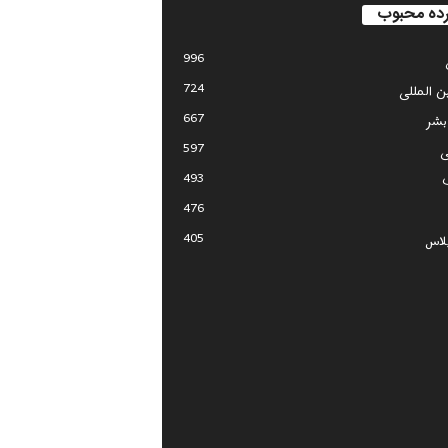
ده محبوب
996
724
ین المللی
667
بشر
597
ی
493
476
405
لاس