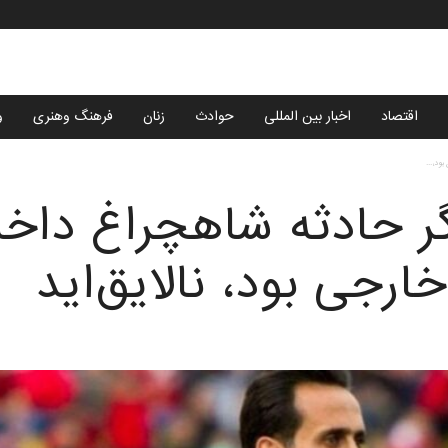
اقتصاد
اخبار بین المللی
حوادث
زنان
فرهنگ وهنری
و
ود،...
ر حادثه شاهچراغ داخل
خارجی بود، نالایق‌اید