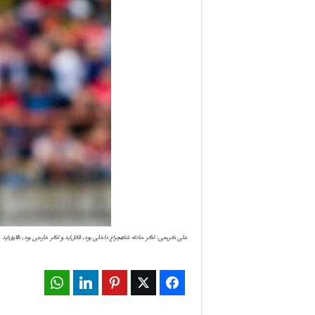
ف
ا
ر
س
ن
ی
و
ز
علی کریمی: اگر حادثه شاهچراغ داخلی بود، قاتل‌اید و اگر خارجی بود، نالایق‌اید
2
WhatsApp
LinkedIn
Pinterest
Twitter
Facebook
4