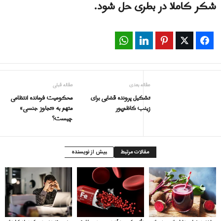
شکر کاملا در بطری حل شود.
WhatsApp
LinkedIn
Pinterest
Twitter
Facebook
مقاله بعدی
مقاله قبلی
تشکیل پرونده قضایی برای
محکومیت فرمانده انتظامی
زینب کاظم‌پور
متهم به «تجاوز جنسی»
چیست؟
مقالات مرتبط
بیش از نویسنده