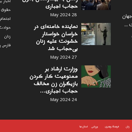
اخبار ب
حجاب اجباری
حقوق 
 جهان
28 May 2024
اجتماع
 ...
نماینده خامنه‌ای در
حوادث
خراسان خواستار
زنان
خشونت علیه زنان
فارس پ
بی‌حجاب شد
27 May 2024
وزارت ارشاد بر
ممنوعیت کار کردن
بازیگران زن مخالف
حجاب اجباری...
24 May 2024
زنان
فرهنگ وهنری
ورزشی
استان ها