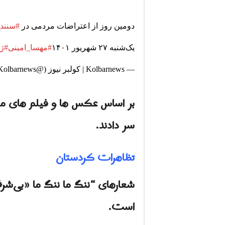
دومین روز از اعتراضات مردمی در
#سنند
یک‌شنبه ۲۷ شهریور ۱۴۰۱
#مهسا_امینی
#ژی
— Kolbarnews | کولبر نیوز (@Kolbarnews)
بر اساس عکس ها و فیلم های من
سر دادند.
تظاهرات کردستان
شعارهای “ننگ ما ننگ ما «بی‌شر
است.