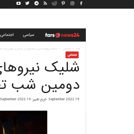
خ
سياسى
اجتماعی
ب
خانه
اجتماعی
شلیک نیروهای امنیتی به معترضان در سنندج در دومین شب 
اجتماعی
شلیک نیروهای
ر
گ
دومین شب تظ
ز
19 September 2022
تاریخ تغییر: 19 September 2022
ا
ر
ی