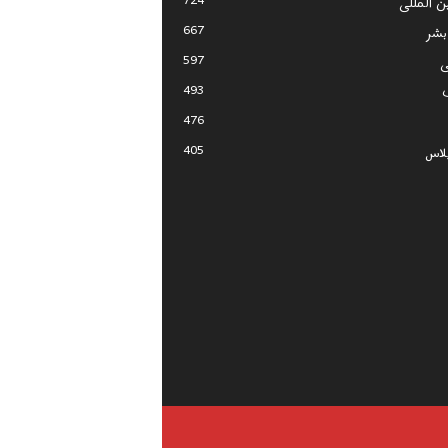
724
ین المللی
667
بشر
597
ی
493
476
405
لاس