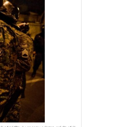
ف
ا
ر
س
ن
ی
و
ز
2
4
شلیک نیروهای امنیتی به معترضان در سنندج در دومین شب تظاهرات کردستان