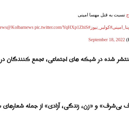
ج
نسبت به قتل مهسا امینی
نا_امینی
#کولبر_نیوز
#kolbarnews
pic.twitter.com/YqHXp1ZhiS
@Kolbarnews
September 18, 2022
تشر شده در شبکه های اجتماعی، تجمع کنندگان در س
ف بی‌شرف» و «زن، زندگی، آزادی» از جمله شعارهای سر