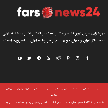
خبرگزاری فارس نیوز 24 سرعت و دقت در انتشار اخبار ؛ نگاه تحلیلی
به مسائل ایران و جهان ؛ و همه چیز مربوط به ایران شبانه روزی است
...
سياسى
اجتماعی
اقتصاد
اخبار بین المللی
حوادث
زنان
فرهنگ وهنری
ورزشی
استان ها
©
حق چاپ - 2020 کلیه حقوق محفوظ است
تماس با ما
بیانیه حریم خصوصی و محرمانه اطلاعات
درباره ما