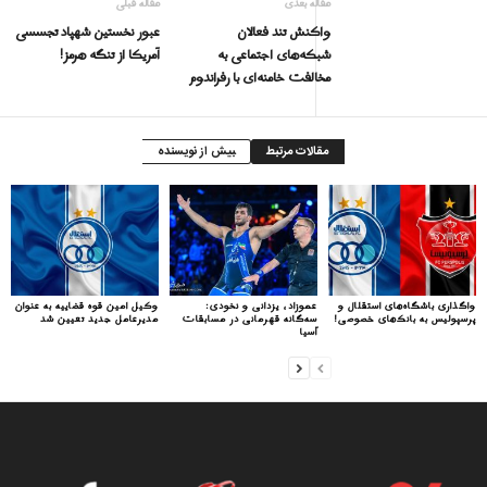
مقاله بعدی
مقاله قبلی
واکنش تند فعالان
عبور نخستین شهپاد تجسسی
شبكه‌هاى اجتماعى به
آمریکا از تنگه هرمز!
مخالفت خامنه‌ای با رفراندوم
مقالات مرتبط
بیش از نویسنده
واگذاری باشگاه‌های استقلال و
عموزاد، یزدانی و نخودی:
وکیل امین قوه قضاییه به عنوان
پرسپولیس به بانک‌های خصوصی!
سه‌گانه قهرمانی در مسابقات
مدیرعامل جدید تعیین شد
آسیا