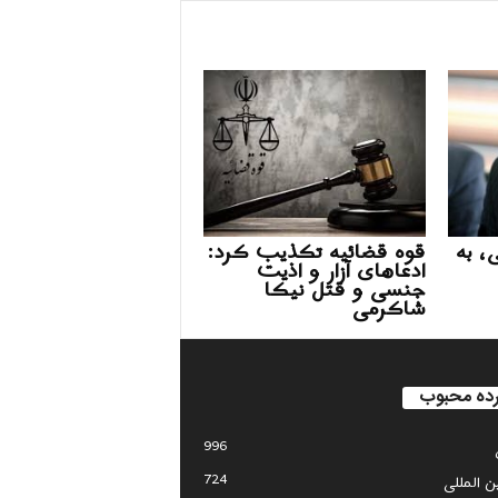
، به
قوه قضائیه تکذیب کرد:
ادعاهای آزار و اذیت
جنسی و قتل نیکا
شاکرمی
ده محبوب
996
724
ین المللی