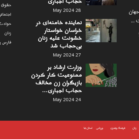
حجاب اجباری
حقوق 
 جهان
28 May 2024
اجتماع
 ...
نماینده خامنه‌ای در
حوادث
خراسان خواستار
زنان
خشونت علیه زنان
فارس پ
بی‌حجاب شد
27 May 2024
وزارت ارشاد بر
ممنوعیت کار کردن
بازیگران زن مخالف
حجاب اجباری...
24 May 2024
زنان
فرهنگ وهنری
ورزشی
استان ها