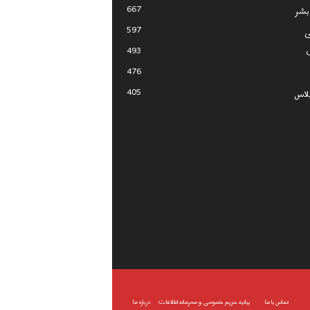
667
بشر
597
ی
493
476
405
لاس
تماس با ما
بیانیه حریم خصوصی و محرمانه اطلاعات
درباره ما