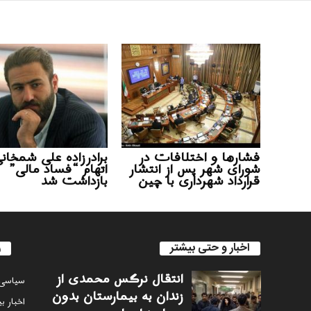
فشارها و اختلافات در
برادرزاده علی شمخانی
شورای شهر پس از انتشار
اتهام “فساد مالی”
قرارداد شهرداری با چین
بازداشت شد
اخبار و حتی بیشتر
ر
انتقال نرگس محمدی از
سياسى
زندان به بیمارستان بدون
اخبار ب