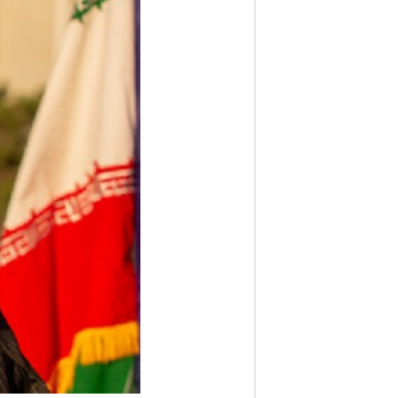
ف
ا
ر
س
ن
ی
و
ز
2
4