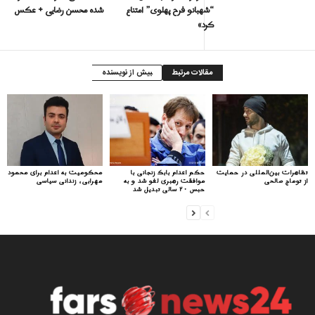
“شهبانو فرح پهلوی” امتناع
شده محسن رضایی + عکس
کرد»
مقالات مرتبط
بیش از نویسنده
تظاهرات بین‌المللی در حمایت
حکم اعدام بابک زنجانی با
محکومیت به اعدام برای محمود
از توماج صالحی
موافقت رهبری لغو شد و به
مهرابی، زندانی سیاسی
حبس ۲۰ سالی تبدیل شد