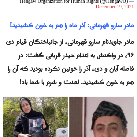
— Hengaw Organization for Human Rights (@HengawO)
December 19, 2021
مادر سارو قهرمانی: آذر ماه را هم به خون کشیدید!
مادر جاویدنام سارو قهرمانی، از جانباختگان قیام دی
۹۶، در واکنش به اعدام حیدر قربانی گفت: در
فاصله آبان و دی، آذر را خونین نکرده بودید که آن را
هم به خون کشیدید. لعنت و شرم با شما باد!