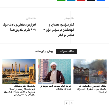
مقاله بعدی
مقاله قبلی
قیام سراسری معلمان و
لئوناردو دی‌کاپریو باعث مرگ
فرهنگیان در سراسر ايران +
۹۰۹ نفر در یک روز شد!
عکس و فیلم
مقالات مرتبط
بیش از نویسنده
حادثه آتش‌سوزی گسترده در
فوت امام جمعه شهر بلوک در
وضعیت نگران‌کننده
منطقه چوبی شهرک «امام‌زاده
تصادف جاده‌ای
فرونشست زمین در تخت
ابراهیم»
جمشید و نقش جهان: هشداری
برای آثار باستانی ایران