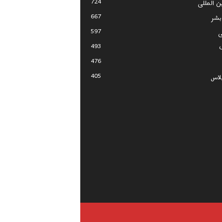
724
ین المللی
667
بشر
597
ی
493
476
405
لاس