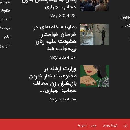
اخبار ب
حجاب اجباری
حقوق 
 جهان
28 May 2024
اجتماع
 ...
نماینده خامنه‌ای در
حوادث
خراسان خواستار
زنان
خشونت علیه زنان
فارس پ
بی‌حجاب شد
27 May 2024
وزارت ارشاد بر
ممنوعیت کار کردن
بازیگران زن مخالف
حجاب اجباری...
24 May 2024
زنان
فرهنگ وهنری
ورزشی
استان ها