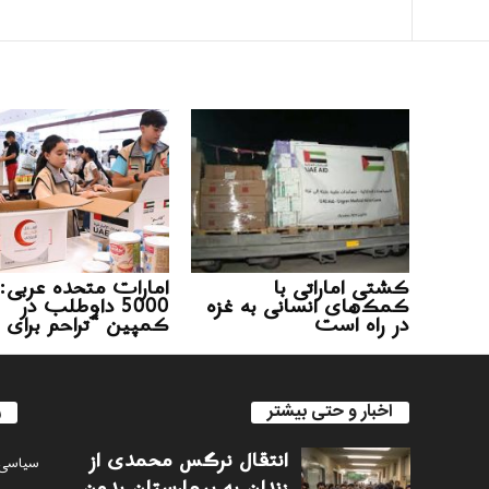
کشتی اماراتی با
امارات متحده عربی:
کمک‌های انسانی به غزه
5000 داوطلب در
در راه است
کمپین “تراحم برای 
اخبار و حتی بیشتر
ر
انتقال نرگس محمدی از
سياسى
زندان به بیمارستان بدون