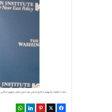
ف
ا
ر
س
ن
ی
و
ز
حمایت شاهزاده رضا پهلوی از کارزار اینترنتی برای اخراج سفرای جمهوری اسلامی
2
4
WhatsApp
LinkedIn
Pinterest
Twitter
Facebook