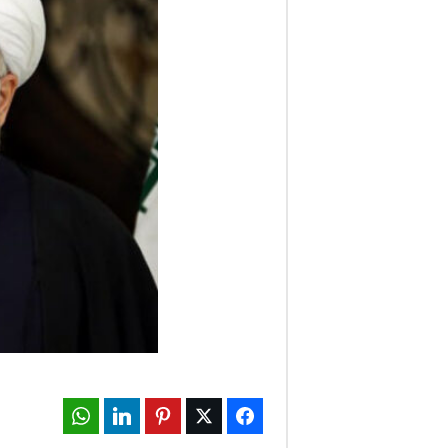
ف
ا
ر
س
ن
ی
و
ز
2
WhatsApp
LinkedIn
Pinterest
Twitter
Facebook
4