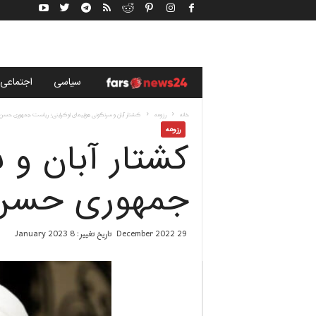
خ
سياسى
اجتماعی
ب
خانه
رزومه
کشتار آبان و سرنگونی هواپیمای اوکراینی؛ ریاست جمهوری حسن 
رزومه
کشتار آبان و 
ر
گ
جمهوری حسن 
ز
29 December 2022
تاریخ تغییر: 8 January 2023
ا
ر
ی