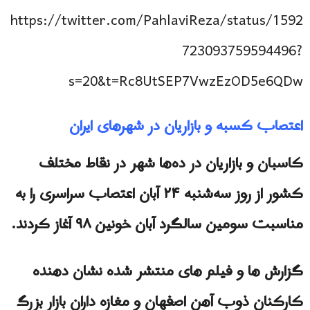
https://twitter.com/PahlaviReza/status/1592
723093759594496?
s=20&t=Rc8UtSEP7VwzEzOD5e6QDw
اعتصاب کسبه و بازاریان در شهرهای ایران
کاسبان و بازاریان در ده‌ها شهر در نقاط مختلف
کشور از روز سه‌شنبه ۲۴ آبان اعتصاب سراسری را به
مناسبت سومین سالگرد آبان خونین ۹۸ آغاز کردند.
گزارش ها و فیلم های منتشر شده نشان دهنده
کارکنان ذوب آهن اصفهان و مغازه داران بازار بزرگ