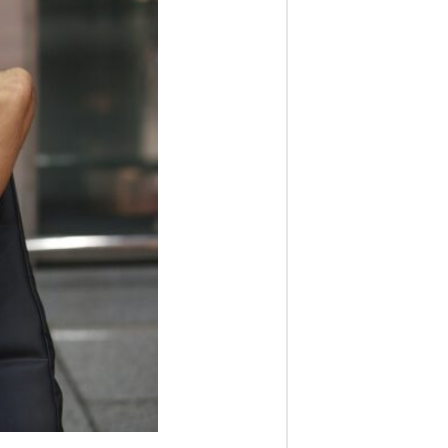
ف
ا
ر
س
ن
ی
و
ز
2
4