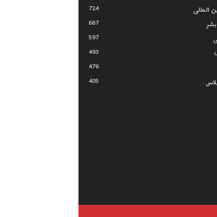
724
ین المللی
667
بشر
597
ی
493
476
405
لاس