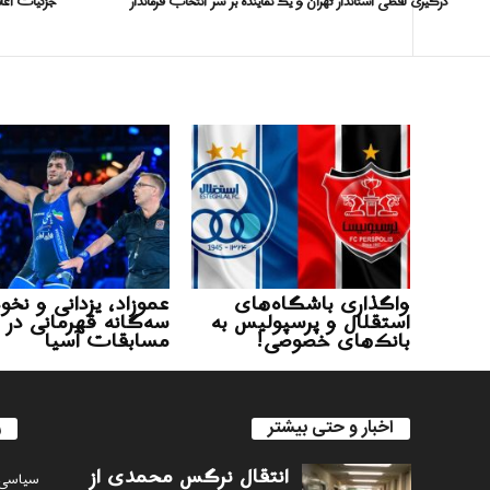
درگیری لفظی استاندار تهران و یک نماینده بر سر انتخاب فرماندار
جزئیات اعلا
واگذاری باشگاه‌های
عموزاد، یزدانی و نخو
استقلال و پرسپولیس به
سه‌گانه قهرمانی در
بانک‌های خصوصی!
مسابقات آسیا
اخبار و حتی بیشتر
ر
انتقال نرگس محمدی از
سياسى