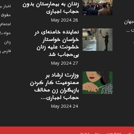
زندان به بیمارستان بدون
اخبار ب
حجاب اجباری
حقوق 
 جهان
28 May 2024
اجتماع
 ...
نماینده خامنه‌ای در
حوادث
خراسان خواستار
زنان
خشونت علیه زنان
فارس پ
بی‌حجاب شد
27 May 2024
وزارت ارشاد بر
ممنوعیت کار کردن
بازیگران زن مخالف
حجاب اجباری...
24 May 2024
زنان
فرهنگ وهنری
ورزشی
استان ها