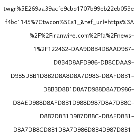
twgr%5E269aa39acfe9cbb1707b99eb22eb053e
f4bc1145%7Ctwcon%5Es1_&ref_url=https%3A
%2F%2Firanwire.com%2Ffa%2Fnews-
1%2F122462-DAA9D8B4D8AAD987-
D8B4D8AFD986-DB8CDAA9-
D985D8B1D8B2D8A8D8A7D986-D8AFD8B1-
D8B3D8B1D8A7D988D8A7D986-
D8AED988D8AFD8B1D988D987D8A7DB8C-
D8B2D8B1D987DB8C-D8AFD8B1-
D8A7DB8CD8B1D8A7D986D8B4D987D8B1-