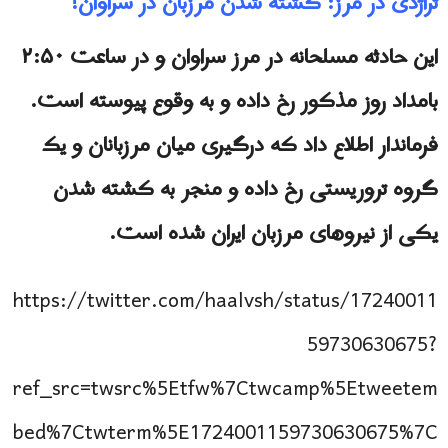
تراژدی در مرز: کشته شدن مرزبان در سراوان!
این حادثه مسلحانه در مرز سراوان و در ساعت ۲:۵۰
بامداد روز مذکور رخ داده و به وقوع پیوسته است.
فرماندار اطلاع داد که درگیری میان مرزبانان و یک
گروه تروریستی رخ داده و منجر به کشته شدن
یکی از نیروهای مرزبان ایران شده است.
https://twitter.com/haalvsh/status/17240011
59730630675?
ref_src=twsrc%5Etfw%7Ctwcamp%5Etweetem
bed%7Ctwterm%5E1724001159730630675%7C