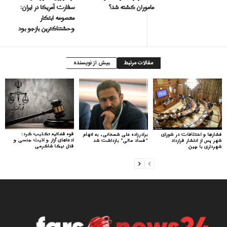
ماموران کشته شد؟
سفارت آمریکا در ایران:
معصومه ابتکار
وحشتناک‌ترین بازجو بود
مقالات مرتبط
بیش از نویسنده
قوه قضائیه تکذیب کرد:
فشارها و اختلافات در شورای
برادرزاده علی شمخانی، به اتهام
ادعاهای آزار و اذیت جنسی و
شهر پس از انتشار قرارداد
“فساد مالی” بازداشت شد
قتل نیکا شاکرمی
شهرداری با چین