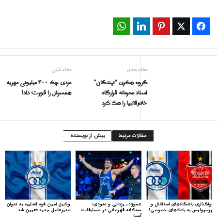
WhatsApp
LinkedIn
Pinterest
Twitter
Facebook
مقاله بعدی
مقاله قبلی
گروه هکری “تپندگان”
مردى چک ۴۰۰ میلیونی مهریه
اسناد محرمانه قرارگاه
همسرش را قورت داد!
خاتم‌الانبیا را هک کرد
مقالات مرتبط
بیش از نویسنده
واگذاری باشگاه‌های استقلال و
عموزاد، یزدانی و نخودی:
وکیل امین قوه قضاییه به عنوان
پرسپولیس به بانک‌های خصوصی!
سه‌گانه قهرمانی در مسابقات
مدیرعامل جدید تعیین شد
آسیا